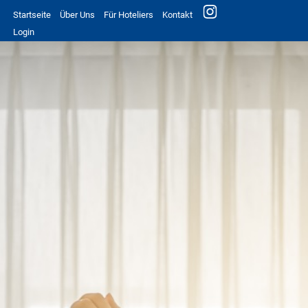
Startseite
Über Uns
Für Hoteliers
Kontakt
Login