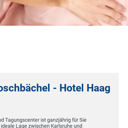
Hotel Opéra
80538 München
Das Hotel Opéra ist ein stilvolles, kl
München. Dank der Eleganz seiner Rä
Kunst und Design und seiner privilegi