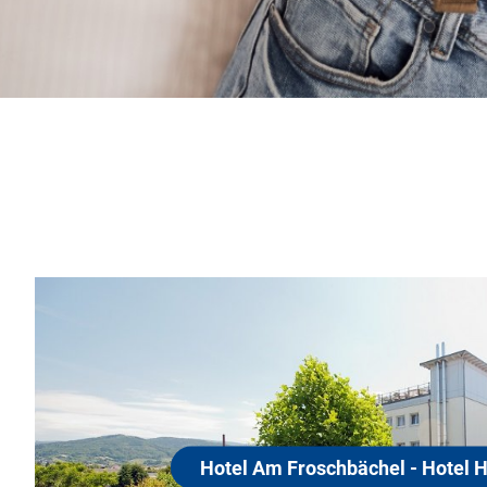
chbächel - Hotel Haag
ungscenter ist ganzjährig für Sie
ale Lage zwischen Karlsruhe und