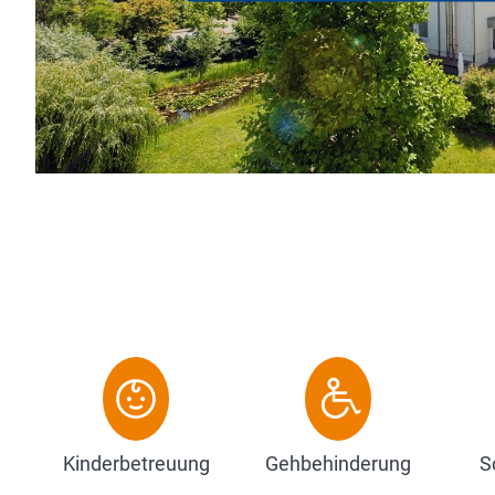
aden-Baden, Schwarzwald und Straßburg
 Hier finden Sie eine hervorragende Basis
nare in ruhige...
Kinderbetreuung
Gehbehinderung
S