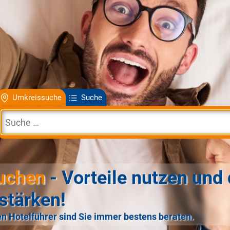
Umkreissuche
Suche
uchen
- Vorteile nutzen und 
stärken!
n Hotelführer sind Sie immer bestens beraten.