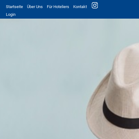
Startseite
Über Uns
Für Hoteliers
Kontakt
Login