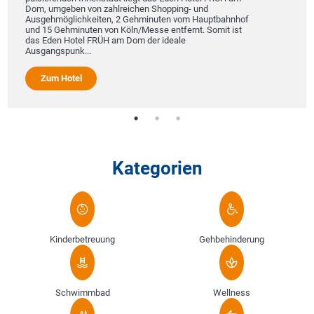
n zahlreichen Shopping- und
Erzgebirge bietet Ihn
iten, 2 Gehminuten vom Hauptbahnhof
Wellnessbereich, der
n von Köln/Messe entfernt. Somit ist
lieben die romantisc
FRÜH am Dom der ideale
Spezialitätenküche i
Zum Hotel
Kategorien
Kinderbetreuung
Gehbehinderung
Schwimmbad
Wellness