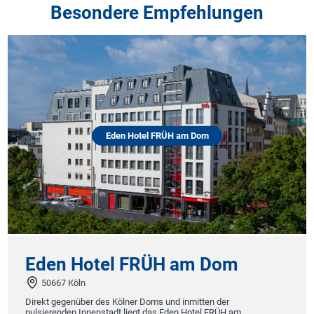
Besondere Empfehlungen
Eden Hotel FRÜH am Dom
otel FRÜH am Dom
Hotel Sch
09484 Kurort Ob
 des Kölner Doms und inmitten der
Das charmante Hote
enstadt liegt das Eden Hotel FRÜH am
im Wander- und Skip