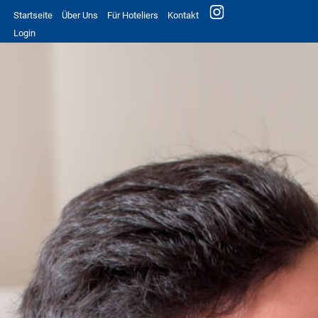
Startseite
Über Uns
Für Hoteliers
Kontakt
Login