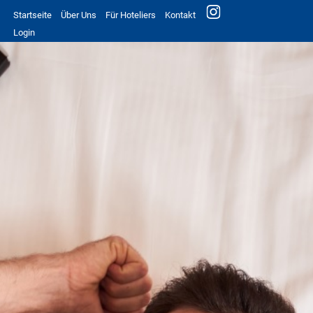
Startseite
Über Uns
Für Hoteliers
Kontakt
Login