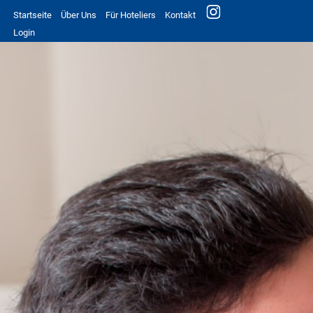
Startseite
Über Uns
Für Hoteliers
Kontakt
Login