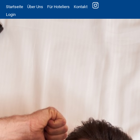
Startseite
Über Uns
Für Hoteliers
Kontakt
Login