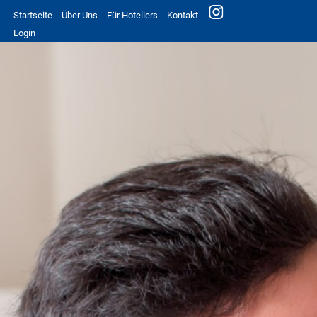
Startseite
Über Uns
Für Hoteliers
Kontakt
Login