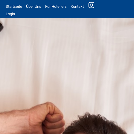
Startseite
Über Uns
Für Hoteliers
Kontakt
Login