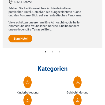
Uns
18551 Lohme
ind
Uns
Erleben Sie traditionsreiches Ambiente in diesem
ein
poetischen Hotel. Genießen Sie ausgezeichnete Küche
Du
und den Fontane-Blick auf ein fantastisches Panorama.
Tel
Hi
Viele schätzen unsere familiäre Atmosphäre, die hellen
Zimmer und den freundlichen Service. Und besonders
unsere legendäre Terrasse! Bei ...
Zum Hotel
Kategorien
Kinderbetreuung
Gehbehinderung