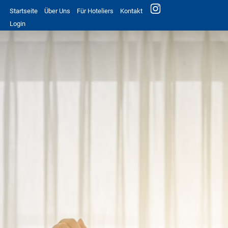
Startseite
Über Uns
Für Hoteliers
Kontakt
Login