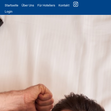
Startseite
Über Uns
Für Hoteliers
Kontakt
Login