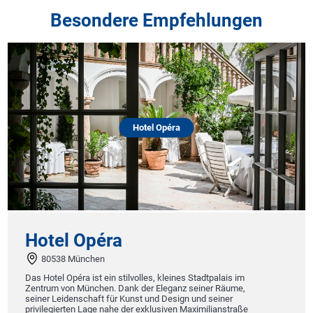
Besondere Empfehlungen
Hotel Opéra
St
otel Opéra
80538 München
Str
s Hotel Opéra ist ein stilvolles, kleines Stadtpalais im
ntrum von München. Dank der Eleganz seiner Räume,
Fe
iner Leidenschaft für Kunst und Design und seiner
ivilegierten Lage nahe der exklusiven Maximilianstraße