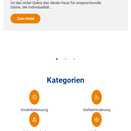
17
t das Hotel Opéra das ideale Haus für anspruchsvolle
ste, die Individualität...
Die St
sich i
Mit i
Zum Hotel
außerg
Villa 
und E
Zu
Kategorien
Kinderbetreuung
Gehbehinderung