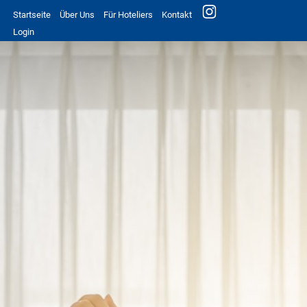
Startseite
Über Uns
Für Hoteliers
Kontakt
Login