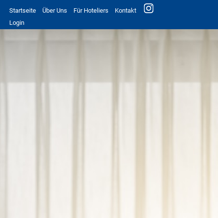
Startseite
Über Uns
Für Hoteliers
Kontakt
Login