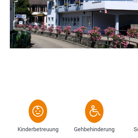
Spez
Feie
Ausr
Kinderbetreuung
Gehbehinderung
S