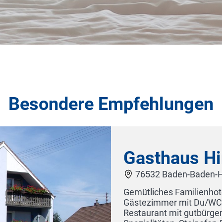
Besondere Empfehlungen
asthaus Hirsch
6532 Baden-Baden-Haueneberstein
tliches Familienhotel. Stilvoll und modern eingerichtet
tezimmer mit Du/WC/TV (Südzimmer mit Balkon).
aurant mit gutbürgerlicher deutsch-russischer Küche, B