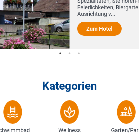
ialitäten, Steinofen-Flammkuchen, Bankettsaal für Ihre
rlichkeiten, Biergarten und Bowlingbahn.
ichtung v...
Zum Hotel
Kategorien
chwimmbad
Wellness
Garten/Par