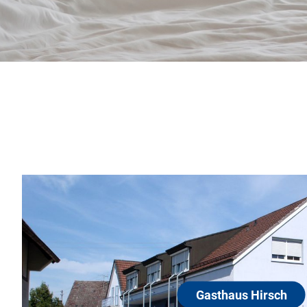
G
7
Gemü
Gäs
Rest
Gasthaus Hirsch