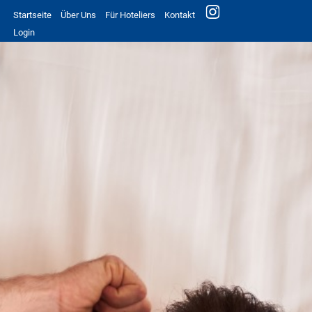
Startseite
Über Uns
Für Hoteliers
Kontakt
Login