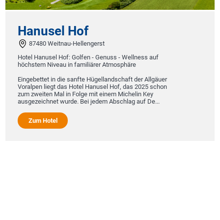
nusel Hof
Hote
480 Weitnau-Hellengerst
 Hanusel Hof: Golfen - Genuss - Wellness auf
48167
tem Niveau in familiärer Atmosphäre
Das 3-Ste
ettet in die sanfte Hügellandschaft der Allgäuer
Westfalen
pen liegt das Hotel Hanusel Hof, das 2025 schon
entspann
weiten Mal in Folge mit einem Michelin Key
und einen
zeichnet wurde. Bei jedem Abschlag auf De...
oder Städ
Veranstal
rundum wo
um Hotel
Zum H