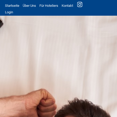
Startseite
Über Uns
Für Hoteliers
Kontakt
Login