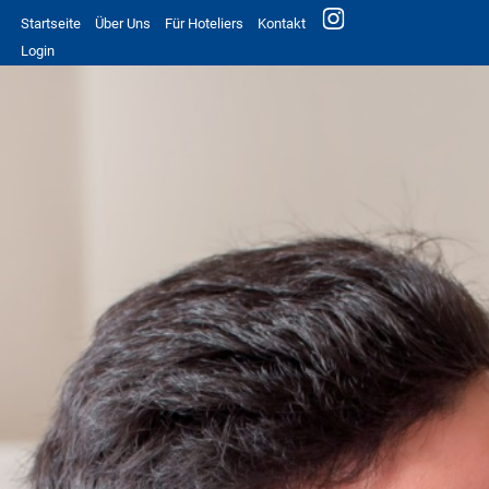
Startseite
Über Uns
Für Hoteliers
Kontakt
Login