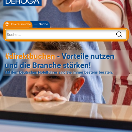
Umkreissuche
Suche
#direktbuchen
- Vorteile nutzen
und die Branche stärken!
Mit dem Deutschen Hotelführer sind Sie immer bestens beraten.