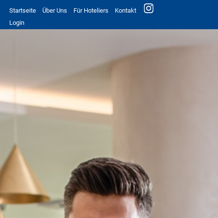
Startseite
Über Uns
Für Hoteliers
Kontakt
Login