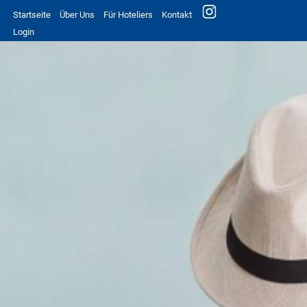
Startseite
Über Uns
Für Hoteliers
Kontakt
Login