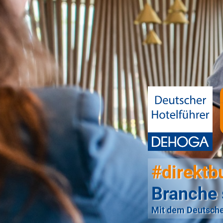
#direktb
Branche 
Mit dem Deutsche