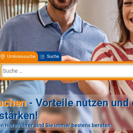
Umkreissuche
Suche
uchen
- Vorteile nutzen und 
stärken!
n Hotelführer sind Sie immer bestens beraten.