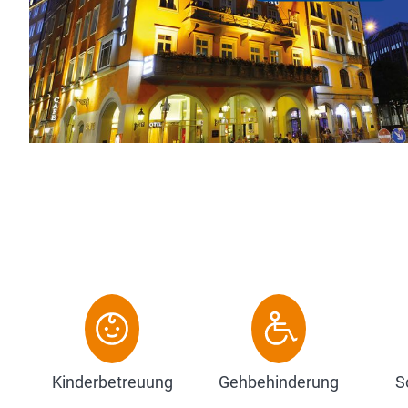
restauriertes Haus in exzellenter Lage am Eingang zur
einen Katzensprung vom Marienplatz entfernt....
Zum Hotel
Kinderbetreuung
Gehbehinderung
S