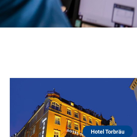
Hotel Torbräu
80331 München
Der 1 Torbräu-Wirt empfing seine Gäste schon im Jah
erwartet Sie ein vollständig modernisiertes und mit vi