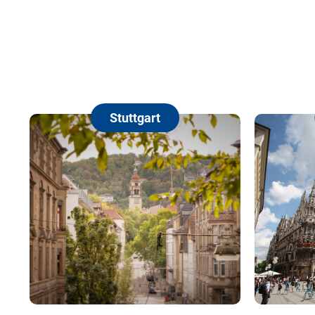
Stuttgart
München