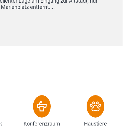
klein
ausg
Haus
Z
k
Konferenzraum
Haustiere