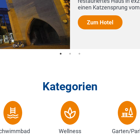
 Altstadt, nur
Kategorien
chwimmbad
Wellness
Garten/Par