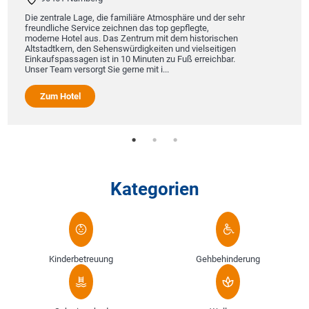
Restaurant
direktem Bl
trale Lage, die familiäre Atmosphäre und der sehr
Zimmer sin
iche Service zeichnen das top gepflegte,
eingerichte
e Hotel aus. Das Zentrum mit dem historischen
Wasser und
dtkern, den Sehenswürdigkeiten und vielseitigen
fspassagen ist in 10 Minuten zu Fuß erreichbar.
eam versorgt Sie gerne mit i...
Zum Ho
m Hotel
Kategorien
Kinderbetreuung
Gehbehinderung