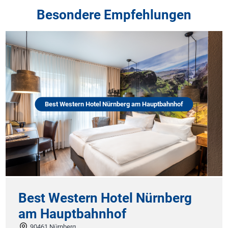
Besondere Empfehlungen
Best Western Hotel Nürnberg am Hauptbahnhof
Hotel
t Western Hotel Nürnberg
 Hauptbahnhof
26169 
Das 1952 e
461 Nürnberg