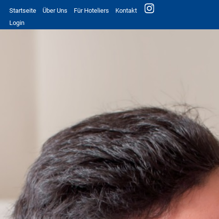
Startseite
Über Uns
Für Hoteliers
Kontakt
Login