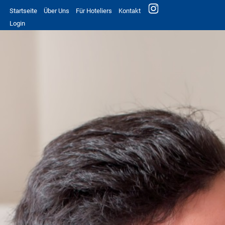
Startseite
Über Uns
Für Hoteliers
Kontakt
Login