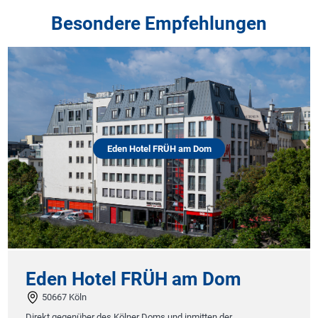
Besondere Empfehlungen
Eden Hotel FRÜH am Dom
Hote
el FRÜH am Dom
Hotel Höxt
37671 Höxter
s Kölner Doms und inmitten der