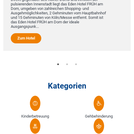
Unser Hotel Höxter Am 
tadt liegt das Eden Hotel FRÜH am
Weserbergland-Fassade 
ahlreichen Shopping- und
im Ortsteil Höxter-Ove
n, 2 Gehminuten vom Hauptbahnhof
zwischen dem heutigen
on Köln/Messe entfernt. Somit ist
"Kloster Corvey", einer 
H am Dom der ideale
einerseits sowie dem "Klo
Zum Hotel
Kategorien
Kinderbetreuung
Gehbehinderung