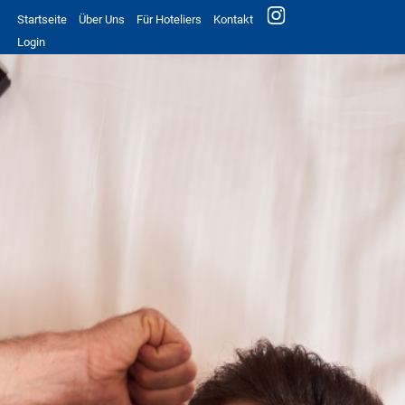
Startseite
Über Uns
Für Hoteliers
Kontakt
Login