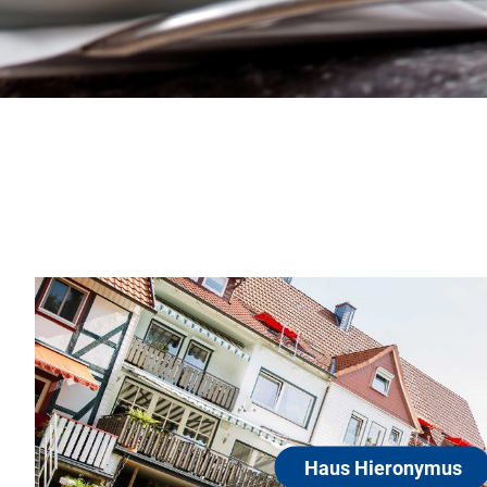
aus Hieronymus
34399 Wesertal / OT Lippoldsberg
milienbetrieb, an der Klosterkirche und dem Weserfernr
egen, Fahrrad-/Nordic-Walking-Stöcke-Verleih, E-Bikes.,