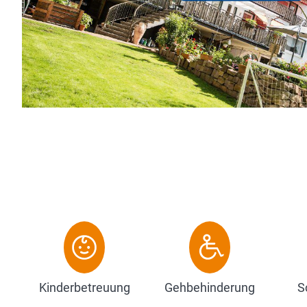
rienwohnung....
Zum Hotel
Kinderbetreuung
Gehbehinderung
S