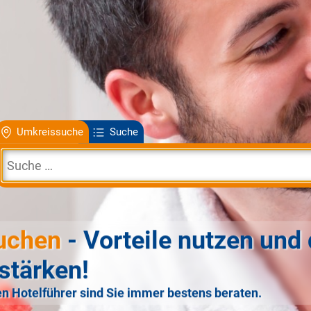
Umkreissuche
Suche
uchen
- Vorteile nutzen und 
stärken!
n Hotelführer sind Sie immer bestens beraten.