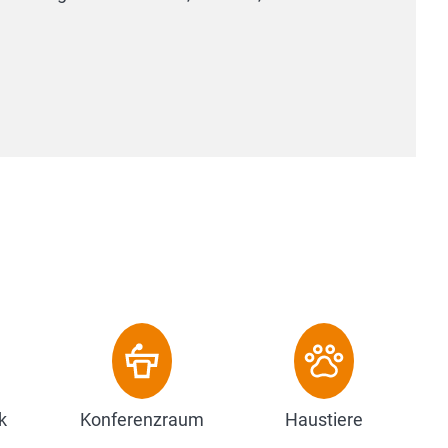
ursprüngli
rustikalen
Zum Ho
k
Konferenzraum
Haustiere