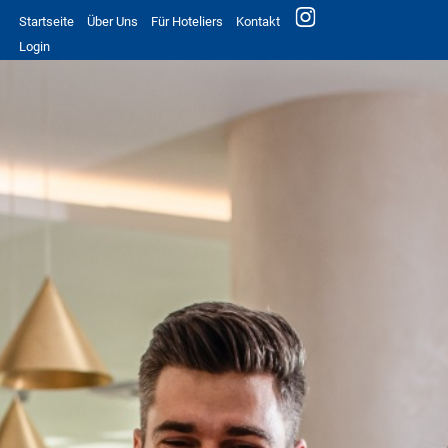
Startseite
Über Uns
Für Hoteliers
Kontakt
Login