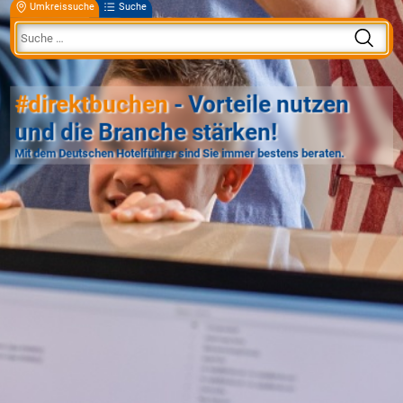
Umkreissuche
Suche
#direktbuchen
- Vorteile nutzen
und die Branche stärken!
Mit dem Deutschen Hotelführer sind Sie immer bestens beraten.