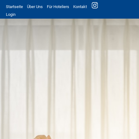
Startseite
Über Uns
Für Hoteliers
Kontakt
Login