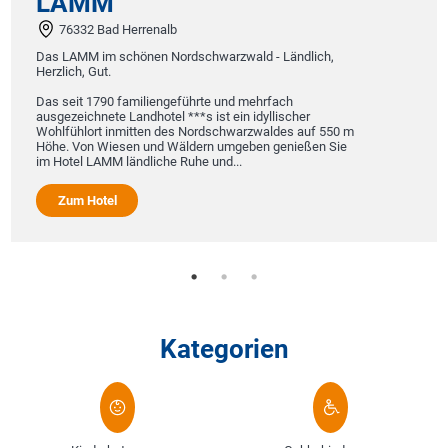
LAMM
A
76332 Bad Herrenalb
u
r
Das LAMM im schönen Nordschwarzwald - Ländlich,
E
Herzlich, Gut.
w
H
Das seit 1790 familiengeführte und mehrfach
u
ausgezeichnete Landhotel ***s ist ein idyllischer
Wohlfühlort inmitten des Nordschwarzwaldes auf 550 m
Höhe. Von Wiesen und Wäldern umgeben genießen Sie
im Hotel LAMM ländliche Ruhe und...
Zum Hotel
Kategorien