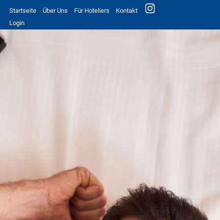
Startseite
Über Uns
Für Hoteliers
Kontakt
Login