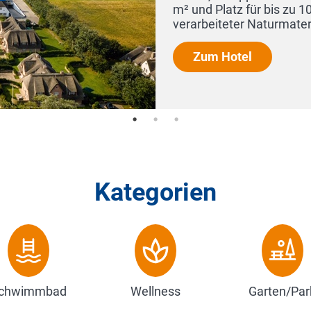
e Verwendung edel
 Be...
Kategorien
chwimmbad
Wellness
Garten/Par