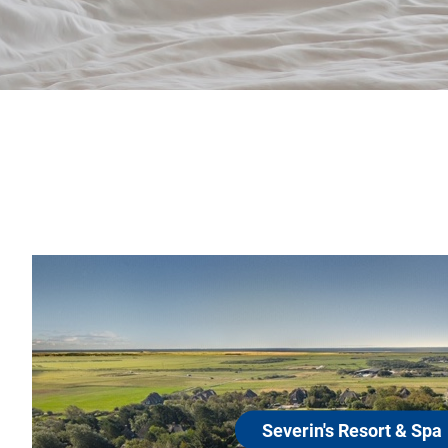
Severin's Resort & 
25980 Sylt
Das Severin*s Resort & Spa liegt im alte
am Wattenmeer. Das Resort verfügt übe
Suiten, 22 Appartements und 5 Villen mi