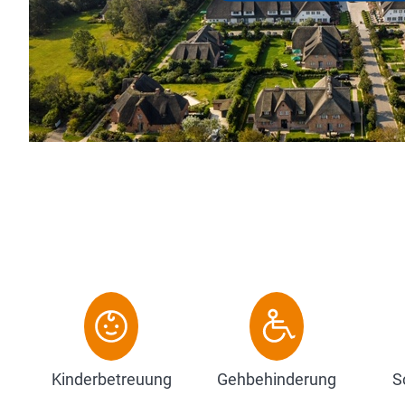
m² und Platz für bis zu 10 Personen. Di
verarbeiteter Naturmaterialien garantiert
Zum Hotel
Kinderbetreuung
Gehbehinderung
S