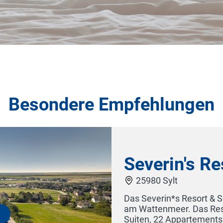
Besondere Empfehlungen
Spa
n Kapitänsdorf Keitum, direkt
r 62 luxuriöse Zimmer &
t einer Größe von 38 bis 400