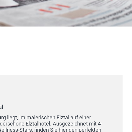
Alpenliebe Design Hotel &
APARTments in Inzell
83334 Inzell
Es gibt zwei gute Gründe Ihren Urlaub im Chiemgau zu
finden bei uns im Alpenliebe Design Hotel & APARTment