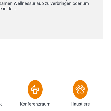
moderne Unterkunft mit zeitgemäßem Komfort und di
zum Berchtesgardener Land eröffnet Ihnen eine Vielz
Möglichkeiten für die Gestaltung der Url...
Zum Hotel
k
Konferenzraum
Haustiere