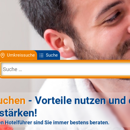
Umkreissuche
Suche
uchen
- Vorteile nutzen und 
stärken!
n Hotelführer sind Sie immer bestens beraten.