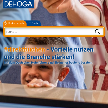
Umkreissuche
Suche
#direktbuchen
- Vorteile nutzen
und die Branche stärken!
Mit dem Deutschen Hotelführer sind Sie immer bestens beraten.