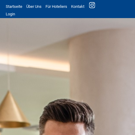
Startseite
Über Uns
Für Hoteliers
Kontakt
Login