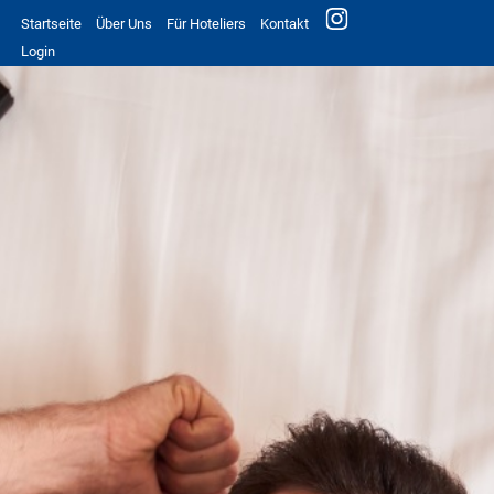
Startseite
Über Uns
Für Hoteliers
Kontakt
Login