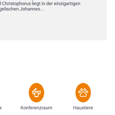
Kramermassiv u
bekannte Berg- 
Zum Hotel
k
Konferenzraum
Haustiere