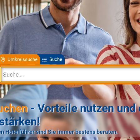
Umkreissuche
Suche
uchen
- Vorteile nutzen und 
stärken!
n Hotelführer sind Sie immer bestens beraten.