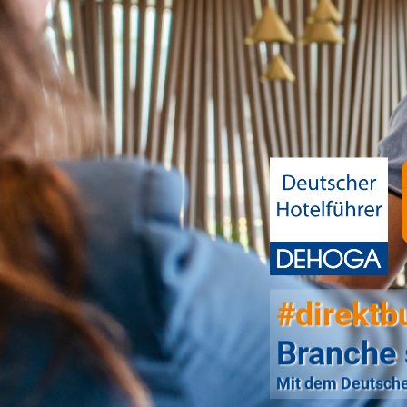
#direktb
Branche 
Mit dem Deutsche