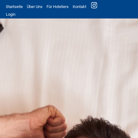
Startseite
Über Uns
Für Hoteliers
Kontakt
Login