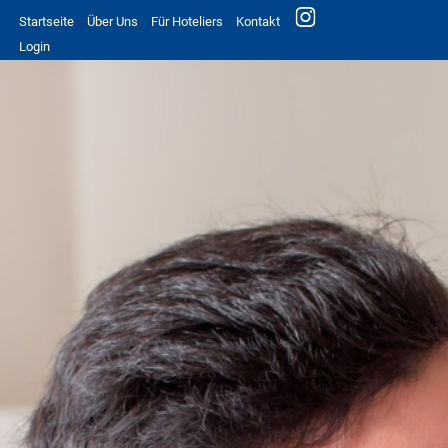
Startseite
Über Uns
Für Hoteliers
Kontakt
Login