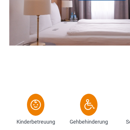
 Havel fließt. Die Altstadt bietet Ihnen
holsame un...
Kinderbetreuung
Gehbehinderung
S