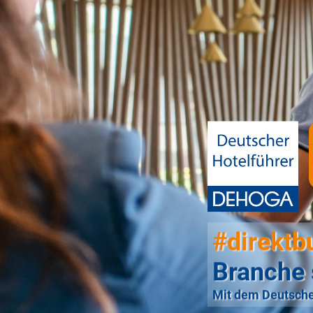
#direktb
Branche 
Mit dem Deutsche