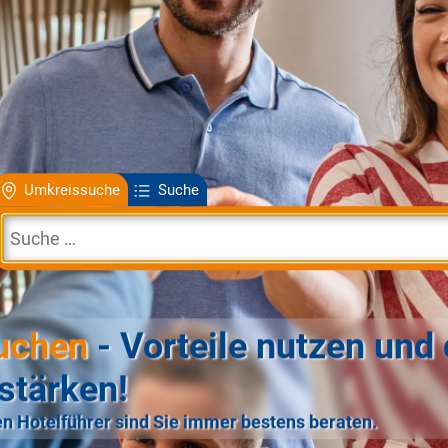
Umkreissuche
Suche
uchen
- Vorteile nutzen und 
stärken!
n Hotelführer sind Sie immer bestens beraten.