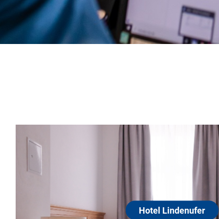
nufer
erbindet die Geschichte und eleganten Charme
us mit dem Komfort unserer Zeit. Das Hotel
stadt Spandau, am Lindenufer der Havel, genau