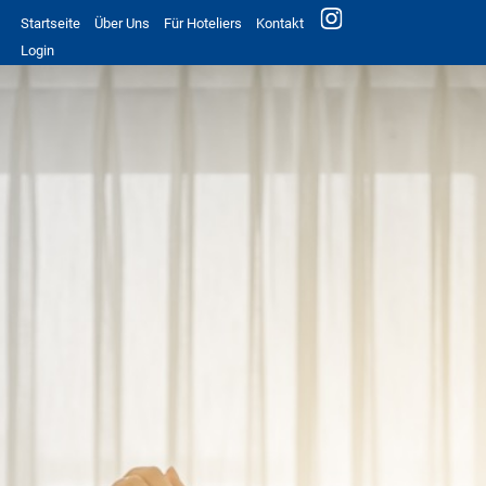
Startseite
Über Uns
Für Hoteliers
Kontakt
Login