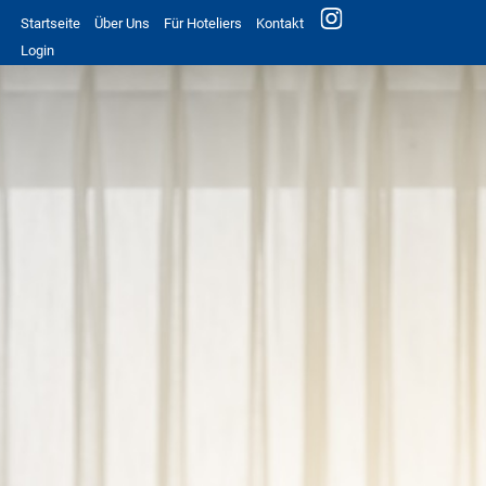
Startseite
Über Uns
Für Hoteliers
Kontakt
Login