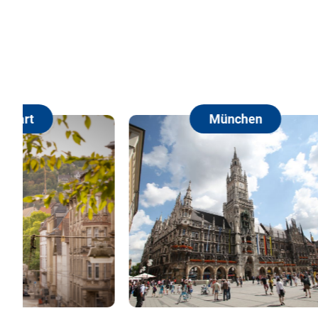
München
F