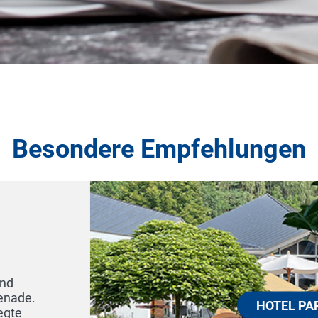
Besondere Empfehlungen
HOTEL PAR
29614 Soltau
Das HOTEL PARK SOLTAU l
Lüneburger Heide und lä
Feiern ein. Warme und h