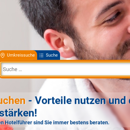
Umkreissuche
Suche
uchen
- Vorteile nutzen und 
stärken!
n Hotelführer sind Sie immer bestens beraten.