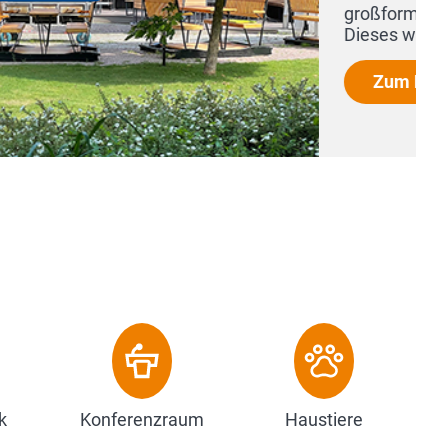
ive sorgen für eine angenehme Atmosphäre.
hui-Grundlagen funktionell...
k
Konferenzraum
Haustiere