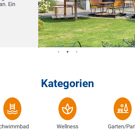
großformatige Foto-Mot
Dieses wurde nach Feng-S
Zum Hotel
Kategorien
chwimmbad
Wellness
Garten/Par