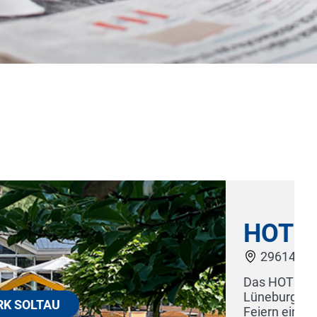
K SOLTAU
iegt zentral und doch mitten im Herzen der
dt zum Entspannen, Wohlfühlen, Tagen und
armonische Farben, Naturholz und