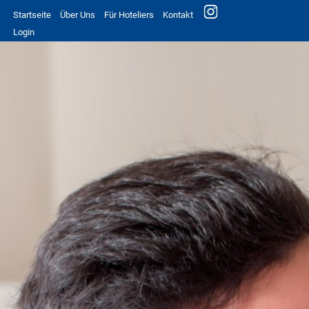
Startseite
Über Uns
Für Hoteliers
Kontakt
Login