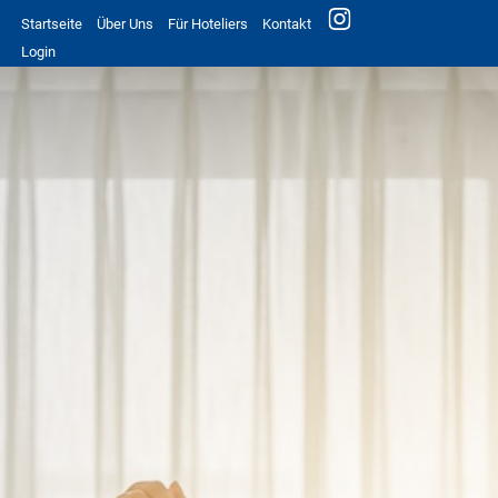
Startseite
Über Uns
Für Hoteliers
Kontakt
Login