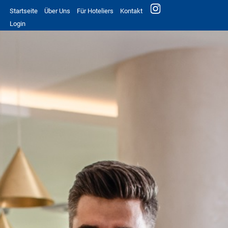
Startseite
Über Uns
Für Hoteliers
Kontakt
Login