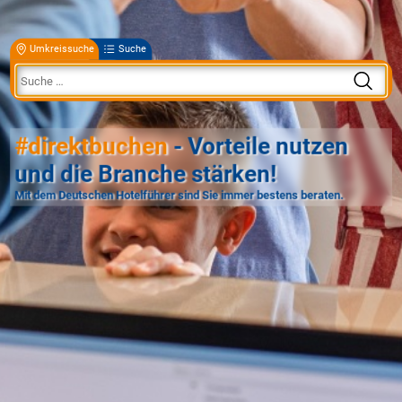
Umkreissuche
Suche
#direktbuchen
- Vorteile nutzen
und die Branche stärken!
Mit dem Deutschen Hotelführer sind Sie immer bestens beraten.