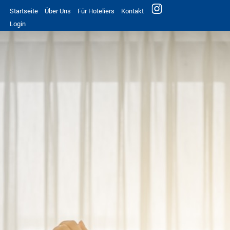
Startseite
Über Uns
Für Hoteliers
Kontakt
Login