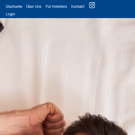
Startseite
Über Uns
Für Hoteliers
Kontakt
Login