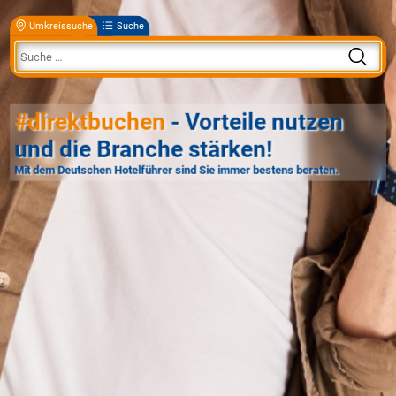
Umkreissuche
Suche
#direktbuchen
- Vorteile nutzen
und die Branche stärken!
Mit dem Deutschen Hotelführer sind Sie immer bestens beraten.