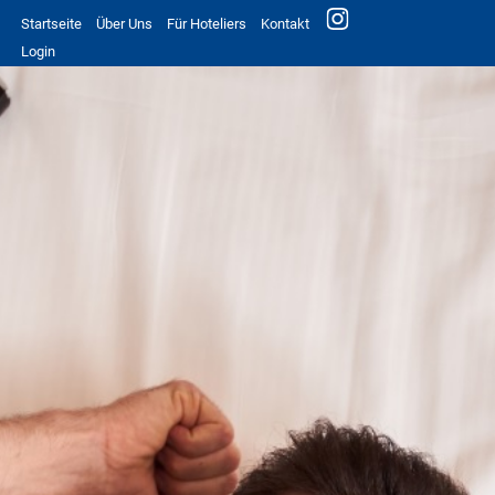
Startseite
Über Uns
Für Hoteliers
Kontakt
Login