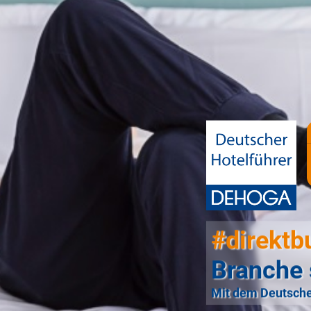
#direktb
Branche 
Mit dem Deutsche