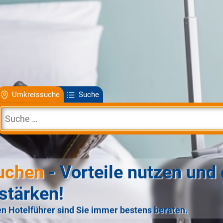
Umkreissuche
Suche
uchen
- Vorteile nutzen und 
stärken!
n Hotelführer sind Sie immer bestens beraten.