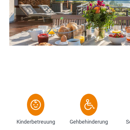
individuell gestalteten Appartements, di
Personen bieten und modernsten Komfort
Zum Hotel
Kinderbetreuung
Gehbehinderung
S