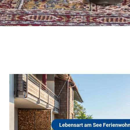
Lebensart am See 
83093 Bad Endorf
Erleben Sie das besondere Ambiente h
mitten in der Eggstätt-Hemhofer Seenpl
Naturschutzgebiet Bayerns. Genießen Si