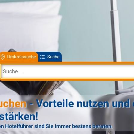
Umkreissuche
Suche
uchen
- Vorteile nutzen und 
stärken!
n Hotelführer sind Sie immer bestens beraten.