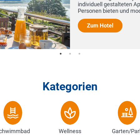
e Raum für eine bis vier
 mit unmittelbare...
Kategorien
chwimmbad
Wellness
Garten/Par