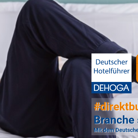
#direktb
Branche 
Mit dem Deutsche