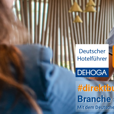
#direktb
Branche 
Mit dem Deutsche