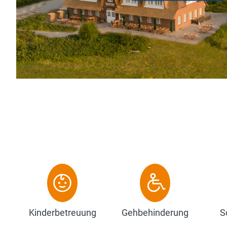
hentischer Sylter Küche. Der gemütlicher
t Dampfsauna l...
Kinderbetreuung
Gehbehinderung
S