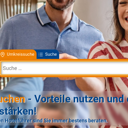
Umkreissuche
Suche
uchen
- Vorteile nutzen und 
stärken!
n Hotelführer sind Sie immer bestens beraten.