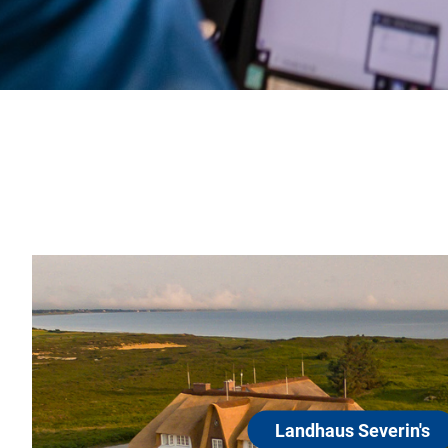
 Severin's
 Sylter Naturschutzgebiet „Morsum Kliff“ vereinen
Charme und friesische Gastlichkeit. Hier erwartet Sie
 in 13 neu gestalteten Zimmern und ein À-la-carte-