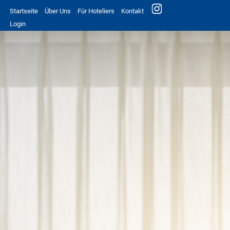
Startseite
Über Uns
Für Hoteliers
Kontakt
Login