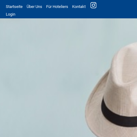
Startseite
Über Uns
Für Hoteliers
Kontakt
Login